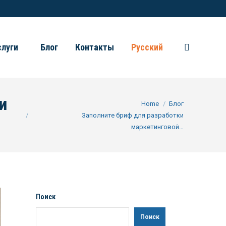
слуги
Блог
Контакты
Русский
Search:
и
You are here:
Home
Блог
Заполните бриф для разработки
маркетинговой…
Поиск
Поиск