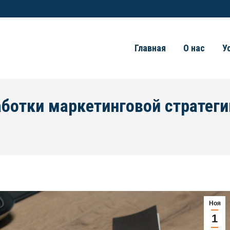
Главная
О нас
У
аботки маркетинговой стратеги
Ноя
1