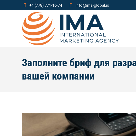
+1 (778) 771-16-74
info@ima-global.io
Заполните бриф для разр
вашей компании